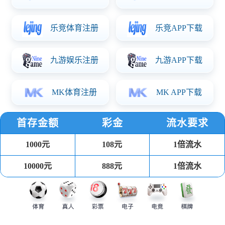
侵犯他人合法权益，包括隐私权、名誉权、知识产权等
进行任何未经授权的商业推广或广告行为
使用自动化工具批量抓取、爬虫、数据镜像等行为
五、知识产权声明
本平台上的所有内容（包括但不限于界面结构、数据接口、文
字、图像、音频、源代码等）均归本平台或关联方所有，受相关
法律保护。未经授权，用户不得以任何形式使用。
六、服务中止与终止
在以下任一情况下，平台有权中止或终止对用户的全部或部分服
务，且无需提前通知：
用户违反本协议内容或法律法规
用户提供虚假信息或存在安全风险
基于开云体育平台运营策略的调整