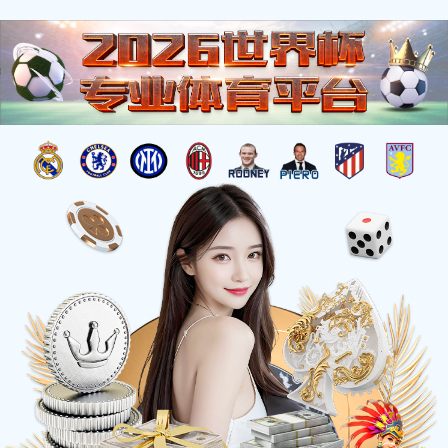
注册入口
用户使用协议
一、协议的接受
在您访问或使用本平台（以下简称“本平台”或“本服务”）之前，
请您仔细阅读并充分理解本《用户使用协议》（以下简称“本协
议”）。一旦您注册、登录、访问或使用本平台，即视为您已阅
读、理解并同意受本协议全部条款的约束。
二、账户注册与使用
1. 用户在注册时应提供真实、合法、有效的信息，并保证资料的