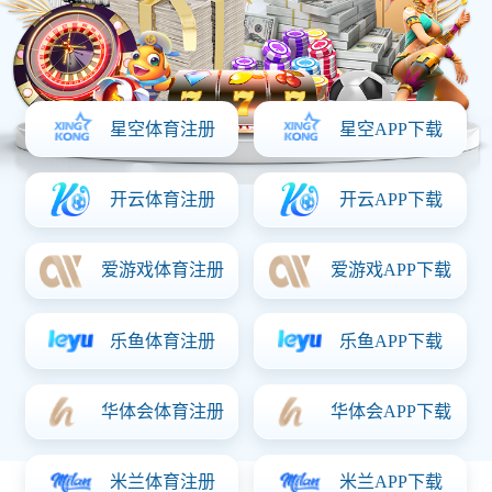
真实性和时效性。
2. 用户不得以虚假信息注册账户，不得冒用他人身份注册或使用
账户。
3. 用户对其账户的所有活动和操作承担全部法律责任，包括但不
限于信息发布、数据浏览、评论等。
三、服务内容
本平台主要提供开云体育相关的数据服务、赛事预告、资讯分
发、用户互动等功能，具体服务内容将根据运营安排进行调整。
四、用户行为规范
用户承诺不利用本平台从事以下行为：
发布、传播违法或侵权信息
实施恶意攻击、干扰平台系统安全