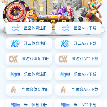
浓眉哥29分16篮板 湖人主场力克步行
者
2026-06-05 19:44
阅读 59 次