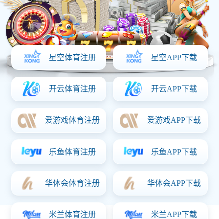
雷霆用吉迪交易探花签：选秀目标锁定
康涅狄格大学中锋克林根
2026-06-09 14:01
阅读 37 次